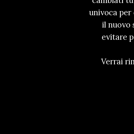
cambiati tu
univoca per 
il nuovo 
evitare 
Verrai ri