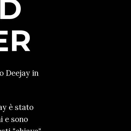
ED
ER
o Deejay in
ay è stato
i e sono