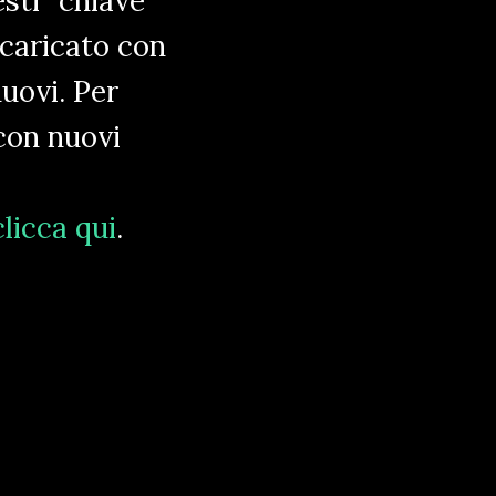
sti "chiave"
scaricato con
nuovi. Per
con nuovi
clicca qui
.